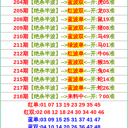
204期
【绝杀半波】-->
蓝波双
<--开:
虎05
准
205期
【绝杀半波】-->
红波双
<--开:
龙03
准
208期
【绝杀半波】-->
蓝波单
<--开:
鼠19
准
209期
【绝杀半波】-->
蓝波双
<--开:
猪08
准
210期
【绝杀半波】-->
蓝波双
<--开:
马49
准
211期
【绝杀半波】-->
绿波单
<--开:
马01
准
212期
【绝杀半波】-->
红波单
<--开:
牛06
准
213期
【绝杀半波】-->
蓝波双
<--开:
猴35
准
214期
【绝杀半波】-->
红波单
<--开:
兔04
准
215期
【绝杀半波】-->
蓝波单
<--开:
蛇14
准
217期
【绝杀半波】-->
蓝波单
<--开:
蛇26
准
218期
【绝杀半波】-->
来料中
<--开:
？00
准
红单:01 07 13 19 23 29 35 45
红双:02 08 12 18 24 30 34 40 46
蓝单:03 09 15 25 31 37 41 47
蓝双:04 10 14 20 26 36 42 48