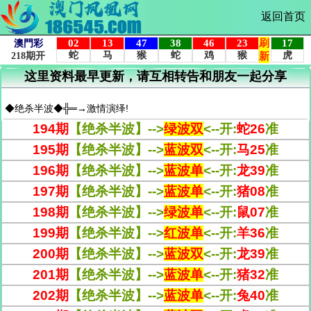
返回首页
这里资料最早更新，请互相转告和朋友一起分享
◆绝杀半波◆╬═→激情演绎!
194期
【绝杀半波】-->
绿波双
<--开:
蛇26
准
195期
【绝杀半波】-->
蓝波双
<--开:
马25
准
196期
【绝杀半波】-->
蓝波单
<--开:
龙39
准
197期
【绝杀半波】-->
蓝波单
<--开:
猪08
准
198期
【绝杀半波】-->
绿波单
<--开:
鼠07
准
199期
【绝杀半波】-->
红波单
<--开:
羊36
准
200期
【绝杀半波】-->
蓝波双
<--开:
龙39
准
201期
【绝杀半波】-->
蓝波单
<--开:
猪32
准
202期
【绝杀半波】-->
蓝波单
<--开:
兔40
准