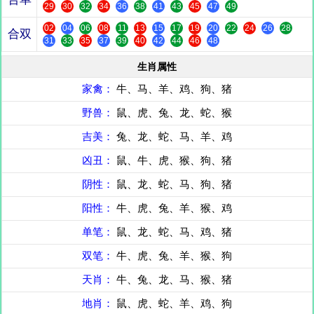
29
30
32
34
36
38
41
43
45
47
49
02
04
06
08
11
13
15
17
19
20
22
24
26
28
合双
31
33
35
37
39
40
42
44
46
48
生肖属性
家禽：
牛、马、羊、鸡、狗、猪
野兽：
鼠、虎、兔、龙、蛇、猴
吉美：
兔、龙、蛇、马、羊、鸡
凶丑：
鼠、牛、虎、猴、狗、猪
阴性：
鼠、龙、蛇、马、狗、猪
阳性：
牛、虎、兔、羊、猴、鸡
单笔：
鼠、龙、蛇、马、鸡、猪
双笔：
牛、虎、兔、羊、猴、狗
天肖：
牛、兔、龙、马、猴、猪
地肖：
鼠、虎、蛇、羊、鸡、狗