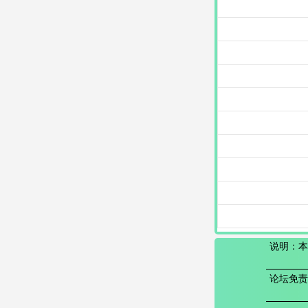
说明：本
论坛免责