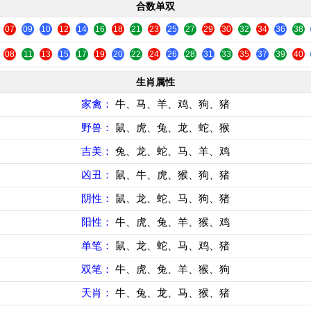
合数单双
07
09
10
12
14
16
18
21
23
25
27
29
30
32
34
36
38
08
11
13
15
17
19
20
22
24
26
28
31
33
35
37
39
40
生肖属性
家禽：
牛、马、羊、鸡、狗、猪
野兽：
鼠、虎、兔、龙、蛇、猴
吉美：
兔、龙、蛇、马、羊、鸡
凶丑：
鼠、牛、虎、猴、狗、猪
阴性：
鼠、龙、蛇、马、狗、猪
阳性：
牛、虎、兔、羊、猴、鸡
单笔：
鼠、龙、蛇、马、鸡、猪
双笔：
牛、虎、兔、羊、猴、狗
天肖：
牛、兔、龙、马、猴、猪