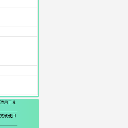
适用于其
览或使用