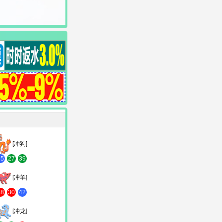
[冲狗]
15
27
39
[冲羊]
18
30
42
[冲龙]