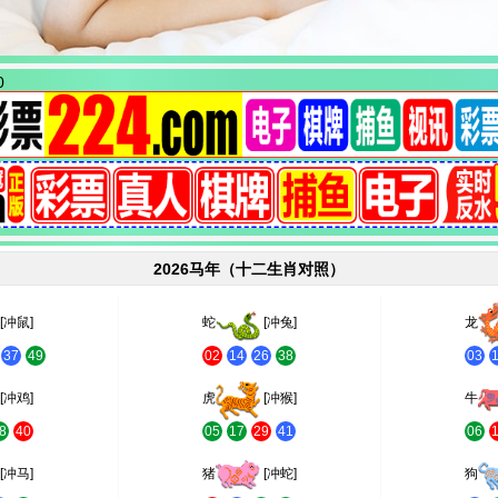
2026马年（十二生肖对照）
[冲鼠]
蛇
[冲兔]
龙
37
49
02
14
26
38
03
[冲鸡]
虎
[冲猴]
牛
8
40
05
17
29
41
06
[冲马]
猪
[冲蛇]
狗