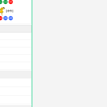
21
33
45
[冲牛]
24
36
48