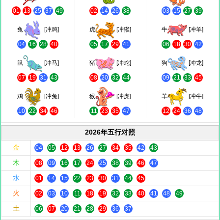
01
13
25
37
49
02
14
26
38
03
15
27
39
兔
[冲鸡]
虎
[冲猴]
牛
[冲羊]
04
16
28
40
05
17
29
41
06
18
30
42
鼠
[冲马]
猪
[冲蛇]
狗
[冲龙]
07
19
31
43
08
20
32
44
09
21
33
45
鸡
[冲兔]
猴
[冲虎]
羊
[冲牛]
10
22
34
46
11
23
35
47
12
24
36
48
2026年五行对照
金
04
05
12
13
26
27
34
35
42
43
木
08
09
16
17
24
25
38
39
46
47
水
01
14
15
22
23
30
31
44
45
火
02
03
10
11
18
19
32
33
40
41
48
49
土
06
07
20
21
28
29
36
37