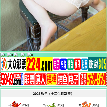
2026马年（十二生肖对照）
马
[冲鼠]
蛇
[冲兔]
龙
[冲狗]