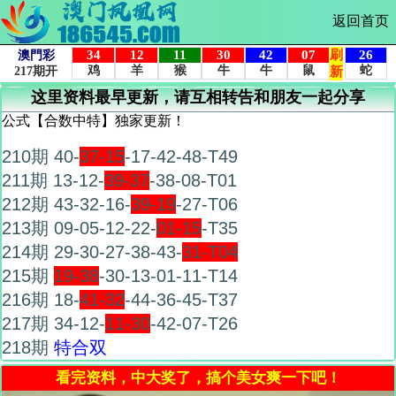
返回首页
这里资料最早更新，请互相转告和朋友一起分享
公式【合数中特】独家更新！
210期 40-
37-15
-17-42-48-T49
211期 13-12-
39-37
-38-08-T01
212期 43-32-16-
39-19
-27-T06
213期 09-05-12-22-
01-15
-T35
214期 29-30-27-38-43-
31-T04
215期
19-38
-30-13-01-11-T14
216期 18-
41-32
-44-36-45-T37
217期 34-12-
11-30
-42-07-T26
218期
特合双
看完资料，中大奖了，搞个美女爽一下吧！