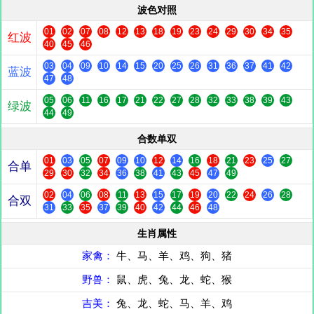
波色对照
01
02
07
08
12
13
18
19
23
24
29
30
34
35
红波
40
45
46
03
04
09
10
14
15
20
25
26
31
36
37
41
42
蓝波
47
48
05
06
11
16
17
21
22
27
28
32
33
38
39
43
绿波
44
49
合数单双
01
03
05
07
09
10
12
14
16
18
21
23
25
27
合单
29
30
32
34
36
38
41
43
45
47
49
02
04
06
08
11
13
15
17
19
20
22
24
26
28
合双
31
33
35
37
39
40
42
44
46
48
生肖属性
家禽：
牛、马、羊、鸡、狗、猪
野兽：
鼠、虎、兔、龙、蛇、猴
吉美：
兔、龙、蛇、马、羊、鸡